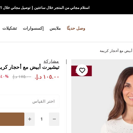
استلام مجاني من المتجر خلال ساعتين | توصيل مجاني خلال 1-2 يوم
وصل حديثًا
ملابس
إكسسوارات
تشكيلات
بيض مع أحجار كريمة
مشاركة
تيشيرت أبيض مع أحجار كري
١٠٥.٠٠ د.إ.‏
to ١٠٥.٠٠ د.إ.‏
ce reduced from
١٧٥.٠٠ د.إ.‏
%٤٠-
اختر القياس
Quantity