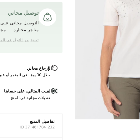
توصيل مجاني
التوصيل مجاني على ج
متاجر مختارة — مجانً
تحقق من التوفّر في الم
الإرجاع مجاني
خلال 30 يومًا. في المتجر أو عبر الإنترنت.
الفيت المثالي، على حسابنا
تعديلات مجانية في المتج
تفاصيل المنتج
ID 37_461704_232