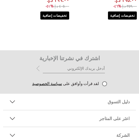
to ١٩٥.٠٠ د.إ.‏
Price reduced from
to ١٩٩.٠٠ د.إ.‏
Price reduced from
٣٥٩.٠٠ د.إ.‏
%٤٦-
٤٠٥.٠٠ د.إ.‏
%٥١-
تخفيضات إضافية
تخفيضات إضافية
اشترك في نشرتنا الإخبارية
لقد قرأت وأوافق على
سياسة الخصوصية
دليل التسوق
اعثر على المتاجر
الشركة