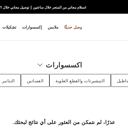
استلام مجاني من المتجر خلال ساعتين | توصيل مجاني خلال 1-2 يوم
وصل حديثًا
ملابس
إكسسوارات
تشكيلات
اكسسوارات
ناطيل
التيشيرتات والقطع العلوية
الفساتين
التنانير
عذرًا، لم نتمكن من العثور على أي نتائج لبحثك.