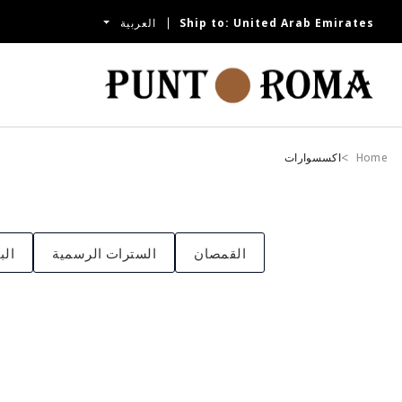
United Arab Emirates
Ship to:
العربية
الآن
Home
اكسسوارات
القمصان
السترات الرسمية
الب