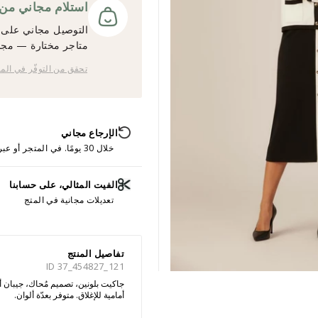
استلام مجاني من المت
التوصيل مجاني على ج
متاجر مختارة — مجانً
تحقق من التوفّر في الم
الإرجاع مجاني
خلال 30 يومًا. في المتجر أو عبر الإنترنت.
الفيت المثالي، على حسابنا
تعديلات مجانية في المتج
تفاصيل المنتج
ID 37_454827_121
جاكيت بلونين، تصميم مُحاك، جيبان أ
أمامية للإغلاق. متوفر بعدّة ألوان.