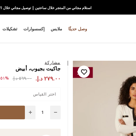
استلام مجاني من المتجر خلال ساعتين | توصيل مجاني خلال 1-2 يوم
وصل حديثًا
ملابس
إكسسوارات
تشكيلات
مشاركة
جاكيت بجيوب، أبيض
٢٧٩.٠٠ د.إ.‏
to ٢٧٩.٠٠ د.إ.‏
ce reduced from
٥٦٩.٠٠ د.إ.‏
%٥١-
اختر القياس
Quantity