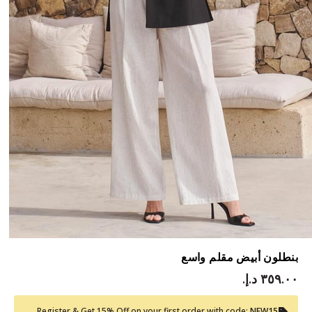
بنطلون أبيض مقلم واسع
٣٥٩.٠٠ د.إ.‏
Register & Get 15% Off on your first order with code:
NEW15