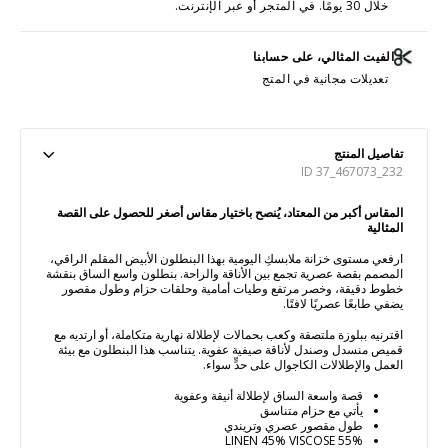
خلال 30 يومًا. في المتجر أو عبر الإنترنت.
الفيت المثالي، على حسابنا
تعديلات مجانية في المتج
تفاصيل المنتج
ID 37_467073_232
المقاس أكبر من المعتاد، يُنصح باختيار مقاس أصغر للحصول على القصة
المثالية
ارفعي مستوى خزانة ملابسكِ اليومية بهذا البنطلون الأبيض المقلم الراقي،
المصمم بقصة عصرية تجمع بين الأناقة والراحة. بنطلون واسع الساق بنقشة
خطوط دقيقة، وخصر مرتفع وطيات أمامية وحلقات حزام وطول مقصور
يضفي طابعًا عصريًا لافتًا.
اقترنيه ببلوزة ملتصقة وكعب بحمالات لإطلالة نهارية متكاملة، أو ارتديه مع
قميص منسدل وصندل لأناقة صيفية عفوية. يتناسب هذا البنطلون مع بيئة
العمل والإطلالات الكاجوال على حدٍّ سواء.
قصة واسعة الساق لإطلالة أنيقة وعفوية
يأتي مع حزام متناسق
طول مقصور عصري وتريندي
55% LINEN 45% VISCOSE