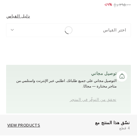
to ١٤٩.٠٠ د.إ.‏
Price reduced from
٢٩٥.٠٠ د.إ.‏
%٤٩-
دليل القياس
اختر القياس
توصيل مجاني
التوصيل مجاني على جميع طلباتك. اطلبي عبر الإنترنت واستلمي من
متاجر مختارة — مجانًا.
تحقق من التوفّر في المتجر
نسّق هذا المنتج مع
VIEW PRODUCTS
4 قطع