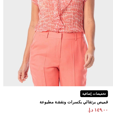
تخفيضات إضافية
قميص برتقالي بكسرات ونقشة مطبوعة
١٤٩.٠٠ د.إ.‏