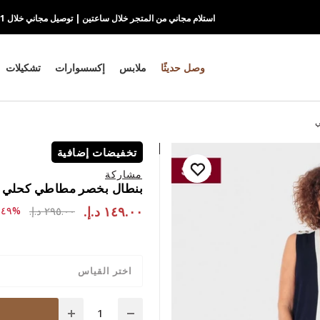
استلام مجاني من المتجر خلال ساعتين | توصيل مجاني خلال 1-2 يوم
وصل حديثًا
ملابس
إكسسوارات
تشكيلات
ي
تخفيضات إضافية
مشاركة
بنطال بخصر مطاطي كحلي
١٤٩.٠٠ د.إ.‏
to ١٤٩.٠٠ د.إ.‏
ce reduced from
٢٩٥.٠٠ د.إ.‏
%٤٩-
اختر القياس
Quantity