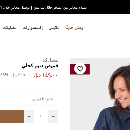
استلام مجاني من المتجر خلال ساعتين | توصيل مجاني خلال 1-2 يوم
وصل حديثًا
ملابس
إكسسوارات
تشكيلات
مشاركة
قميص دنيم كحلي
١٤٩.٠٠ د.إ.‏
to ١٤٩.٠٠ د.إ.‏
ce reduced from
٢٩٥.٠٠ د.إ.‏
%٤٩-
اختر القياس
Quantity