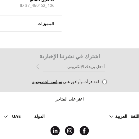
ID 37_460452_106
المميزات
اشترك في نشرتنا الإخبارية
لقد قرأت وأوافق على
سياسة الخصوصية
اعثر على المتاجر
للغة
العربية
الدولة
UAE