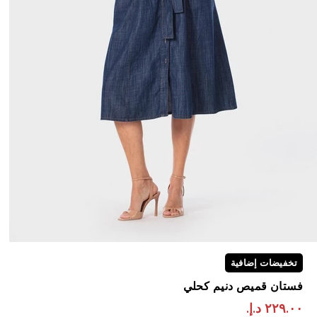
تخفيضات إضافية
فستان قميص دنيم كحلي
٢٢٩.٠٠ د.إ.‏