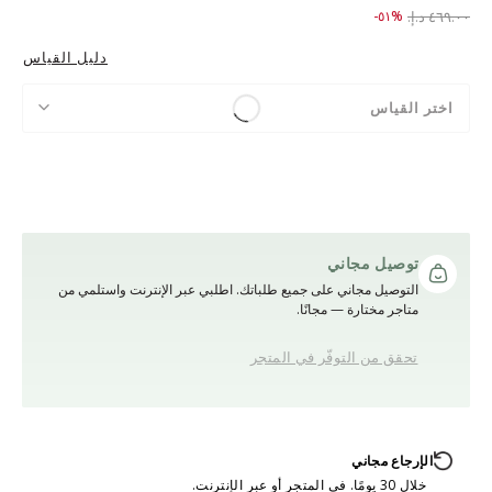
to ٢٢٩.٠٠ د.إ.‏
Price reduced from
٤٦٩.٠٠ د.إ.‏
%٥١-
دليل القياس
اختر القياس
توصيل مجاني
التوصيل مجاني على جميع طلباتك. اطلبي عبر الإنترنت واستلمي من
متاجر مختارة — مجانًا.
تحقق من التوفّر في المتجر
الإرجاع مجاني
خلال 30 يومًا. في المتجر أو عبر الإنترنت.