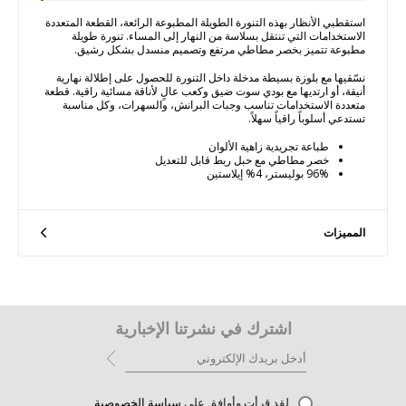
استقطبي الأنظار بهذه التنورة الطويلة المطبوعة الرائعة، القطعة المتعددة
الاستخدامات التي تنتقل بسلاسة من النهار إلى المساء. تنورة طويلة
مطبوعة تتميز بخصر مطاطي مرتفع وتصميم منسدل بشكل رشيق.
نسّقيها مع بلوزة بسيطة مدخلة داخل التنورة للحصول على إطلالة نهارية
أنيقة، أو ارتديها مع بودي سوت ضيق وكعب عالٍ لأناقة مسائية راقية. قطعة
متعددة الاستخدامات تناسب وجبات البرانش، والسهرات، وكل مناسبة
تستدعي أسلوباً راقياً سهلاً.
طباعة تجريدية زاهية الألوان
خصر مطاطي مع حبل ربط قابل للتعديل
96% بوليستر، 4% إيلاستين
المميزات
اشترك في نشرتنا الإخبارية
لقد قرأت وأوافق على
سياسة الخصوصية