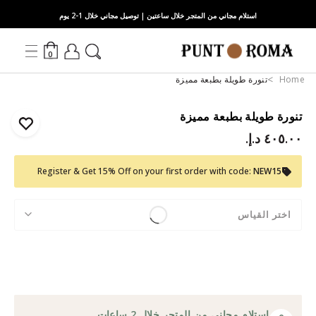
استلام مجاني من المتجر خلال ساعتين | توصيل مجاني خلال 1-2 يوم
0
Home
تنورة طويلة بطبعة مميزة
تنورة طويلة بطبعة مميزة
٤٠٥.٠٠ د.إ.‏
Register & Get 15% Off on your first order with code:
NEW15
اختر القياس
استلام مجاني من المتجر خلال 2 ساعات