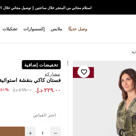
استلام مجاني من المتجر خلال ساعتين | توصيل مجاني خلال 1-2 يوم
وصل حديثًا
ملابس
إكسسوارات
تشكيلات
ية
تخفيضات إضافية
مشاركة
فستان كاكي بنقشة استوائية
٢٢٩.٠٠ د.إ.‏
to ٢٢٩.٠٠ د.إ.‏
ce reduced from
٤٦٩.٠٠ د.إ.‏
%٥١-
اختر القياس
Quantity