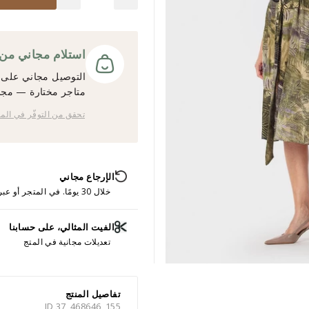
استلام مجاني من المت
التوصيل مجاني على ج
متاجر مختارة — مجانً
تحقق من التوفّر في الم
الإرجاع مجاني
خلال 30 يومًا. في المتجر أو عبر الإنترنت.
الفيت المثالي، على حسابنا
تعديلات مجانية في المتج
تفاصيل المنتج
ID 37_468646_155