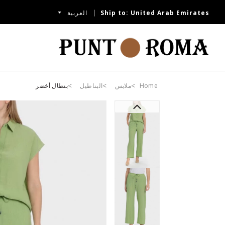
United Arab Emirates
Ship to:
العربية
تسوقي الآن
Home
ملابس
البناطيل
بنطال أخضر