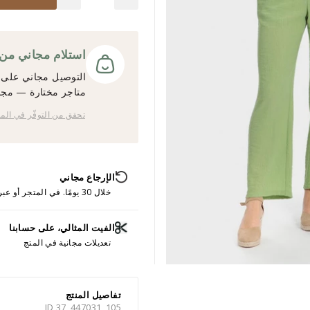
استلام مجاني من المت
التوصيل مجاني على ج
متاجر مختارة — مجانً
تحقق من التوفّر في الم
الإرجاع مجاني
خلال 30 يومًا. في المتجر أو عبر الإنترنت.
الفيت المثالي، على حسابنا
تعديلات مجانية في المتج
تفاصيل المنتج
ID 37_447031_105