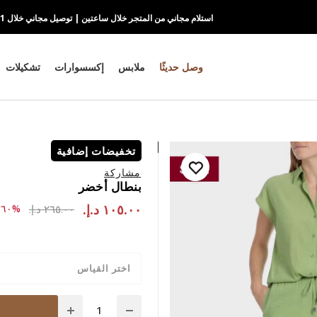
استلام مجاني من المتجر خلال ساعتين | توصيل مجاني خلال 1-2 يوم
وصل حديثًا
ملابس
إكسسوارات
تشكيلات
تخفيضات إضافية
مشاركة
بنطال أخضر
١٠٥.٠٠ د.إ.‏
to ١٠٥.٠٠ د.إ.‏
ce reduced from
٢٦٥.٠٠ د.إ.‏
%٦٠-
اختر القياس
Quantity