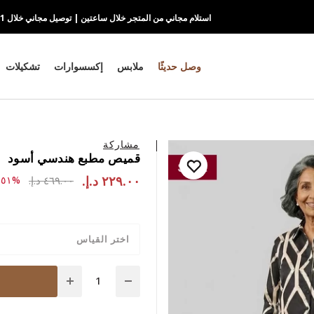
استلام مجاني من المتجر خلال ساعتين | توصيل مجاني خلال 1-2 يوم
وصل حديثًا
ملابس
إكسسوارات
تشكيلات
مشاركة
قميص مطبع هندسي أسود
٢٢٩.٠٠ د.إ.‏
to ٢٢٩.٠٠ د.إ.‏
ce reduced from
٤٦٩.٠٠ د.إ.‏
%٥١-
اختر القياس
Quantity