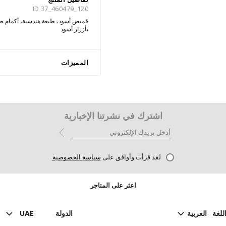
ID 37_460479_120
قميص أسود، طبعة هندسية، أكمام طوي
بأزرار أسود
المميزات
اشترك في نشرتنا الإخبارية
لقد قرأت وأوافق على
سياسة الخصوصية
اعثر على المتاجر
للغة
العربية
الدولة
UAE