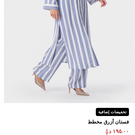
تخفيضات إضافية
فستان أزرق مخطط
١٩٥.٠٠ د.إ.‏