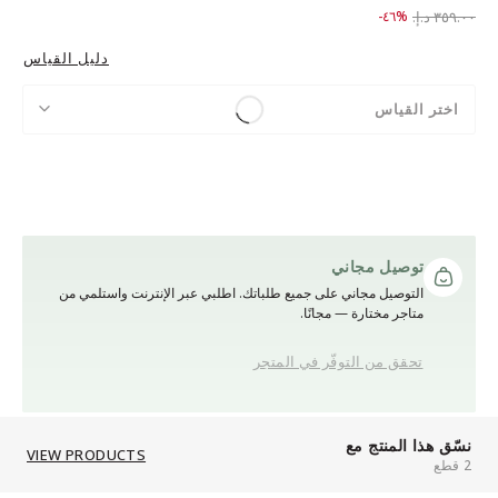
to ١٩٥.٠٠ د.إ.‏
Price reduced from
٣٥٩.٠٠ د.إ.‏
%٤٦-
دليل القياس
اختر القياس
توصيل مجاني
التوصيل مجاني على جميع طلباتك. اطلبي عبر الإنترنت واستلمي من
متاجر مختارة — مجانًا.
تحقق من التوفّر في المتجر
نسّق هذا المنتج مع
VIEW PRODUCTS
2 قطع