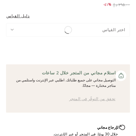
to ١٧٥.٠٠ د.إ.‏
Price reduced from
٢٩٥.٠٠ د.إ.‏
%٤١-
دليل القياس
اختر القياس
استلام مجاني من المتجر خلال 2 ساعات
التوصيل مجاني على جميع طلباتك. اطلبي عبر الإنترنت واستلمي من
متاجر مختارة — مجانًا.
تحقق من التوفّر في المتجر
الإرجاع مجاني
خلال 30 يومًا. في المتجر أو عبر الإنترنت.