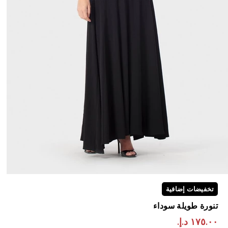
تخفيضات إضافية
تنورة طويلة سوداء
١٧٥.٠٠ د.إ.‏