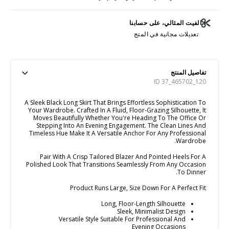
الفيت المثالي، على حسابنا
تعديلات مجانية في المتج
تفاصيل المنتج
ID 37_465702_120
A Sleek Black Long Skirt That Brings Effortless Sophistication To
Your Wardrobe. Crafted In A Fluid, Floor-Grazing Silhouette, It
Moves Beautifully Whether You're Heading To The Office Or
Stepping Into An Evening Engagement. The Clean Lines And
Timeless Hue Make It A Versatile Anchor For Any Professional
Wardrobe.
Pair With A Crisp Tailored Blazer And Pointed Heels For A
Polished Look That Transitions Seamlessly From Any Occasion
To Dinner.
Product Runs Large, Size Down For A Perfect Fit
Long, Floor-Length Silhouette
Sleek, Minimalist Design
Versatile Style Suitable For Professional And
Evening Occasions