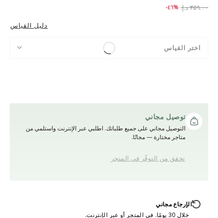
to ١٩٥.٠٠ د.إ.‏
Price reduced from
٣٥٩.٠٠ د.إ.‏
%٤٦-
دليل القياس
اختر القياس
توصيل مجاني
التوصيل مجاني على جميع طلباتك. اطلبي عبر الإنترنت واستلمي من
متاجر مختارة — مجانًا.
تحقق من التوفّر في المتجر
الإرجاع مجاني
خلال 30 يومًا. في المتجر أو عبر الإنترنت.