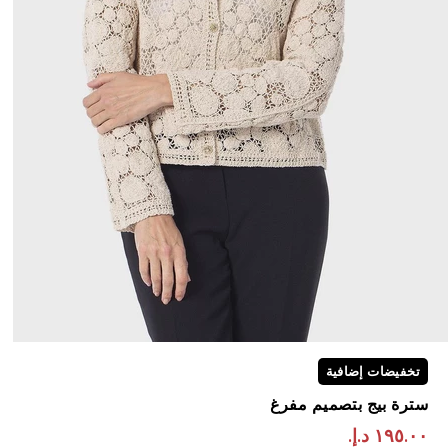
تخفيضات إضافية
سترة بيج بتصميم مفرغ
١٩٥.٠٠ د.إ.‏