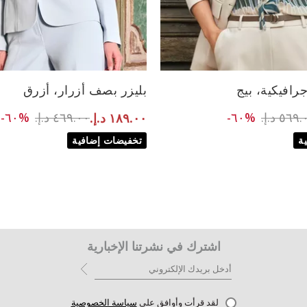
الأحجام المتاحة:
رافيكية، بيج
بليزر بصف أزرار، أزرق
38
42
40
XL
to ٢٢٩.٠٠ د.إ.‏
Price reduced fr
to ١٨٩.٠٠ د.إ.‏
ce reduced from
٥٦٩ د.إ.‏
%٦٠-
٤٦٩.٠٠ د.إ.‏
%٦٠-
١٨٩.٠٠ د.إ.‏
ة
تخفيضات إضافية
اشترك في نشرتنا الإخبارية
لقد قرأت وأوافق على
سياسة الخصوصية