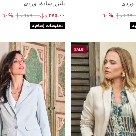
 وردي
بليزر سادة، وردي
38
48
38
to ١٨٩.٠٠ د.إ.‏
Price reduced fr
to ٢٧٥.٠٠ د.إ.‏
ce reduced from
٤٦٩ د.إ.‏
%٦٠-
٦٨٩.٠٠ د.إ.‏
%٦٠-
٢٧٥.٠٠ د.إ.‏
ة
تخفيضات إضافية