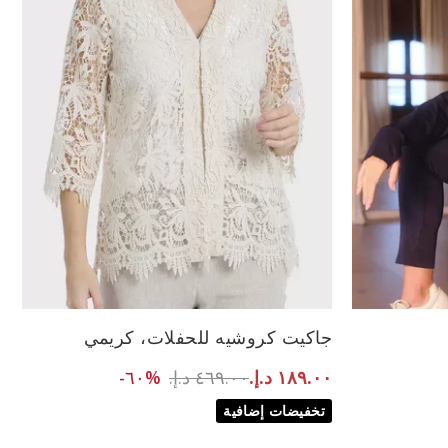
جاكيت كروشيه للحفلات، كريمي
XL
42
Pri
to ١٨٩.٠٠ د.إ.‏
Price reduced from
٤٦٩.٠٠ د.إ.‏
%٦٠-
١٨٩.٠٠ د.إ.‏
تخفيضات إضافية