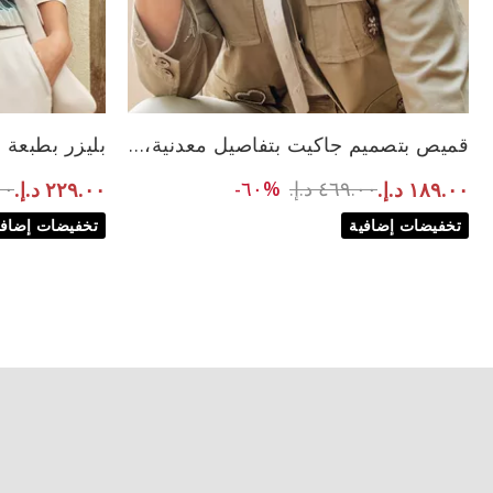
الأحجام المتاحة:
الأحجام المتاحة:
قميص بتصميم جاكيت بتفاصيل معدنية، بيج
بليزر بطبعة ج
S
to ١٨٩.٠٠ د.إ.‏
Price reduced from
om
٤٦٩.٠٠ د.إ.‏
%٦٠-
.٠٠
١٨٩.٠٠ د.إ.‏
٢٢٩.٠٠ د.إ.‏
تخفيضات إضافية
تخفيضات إضافي