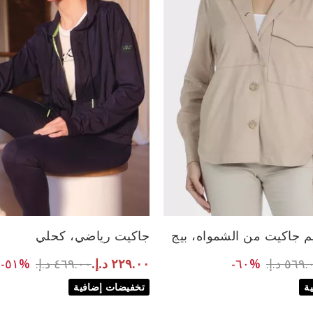
الأحجام المتاحة:
 جاكيت من الشمواه، بيج
جاكيت رياضي، كحلي
L
40
38
to ٢٢٩.٠٠ د.إ.‏
Price reduced fr
to ٢٢٩.٠٠ د.إ.‏
ce reduced from
٥٦٩ د.إ.‏
%٦٠-
٤٦٩.٠٠ د.إ.‏
%٥١-
٢٢٩.٠٠ د.إ.‏
ة
تخفيضات إضافية