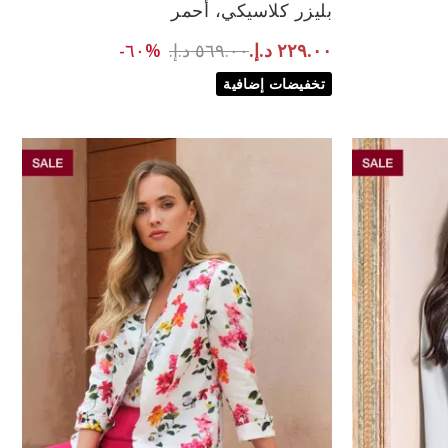
بليزر كلاسيكي، أحمر
38
40
52
Pri
to ٢٢٩.٠٠ د.إ.‏
Price reduced from
٥٦٩.٠٠ د.إ.‏
%٦٠-
٢٢٩.٠٠ د.إ.‏
تخفيضات إضافية