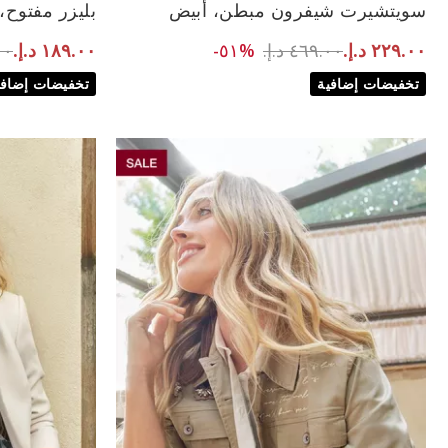
سويتشيرت شيفرون مبطن، أبيض
بليزر مفتوح،
to ٢٢٩.٠٠ د.إ.‏
Price reduced from
om
٤٦٩.٠٠ د.إ.‏
%٥١-
.٠٠
٢٢٩.٠٠ د.إ.‏
١٨٩.٠٠ د.إ.‏
تخفيضات إضافية
تخفيضات إضافي