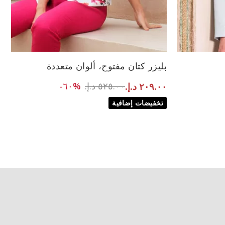
الأحجام المتاحة:
بليزر كتان مفتوح، ألوان متعددة
40
46
44
Pri
to ٢٠٩.٠٠ د.إ.‏
Price reduced from
٥٢٥.٠٠ د.إ.‏
%٦٠-
٢٠٩.٠٠ د.إ.‏
تخفيضات إضافية