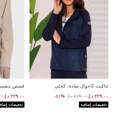
الأحجام المتاحة:
جاكيت كاجوال سادة، كحلي
قميص بتصميم
to ٢٢٩.٠٠ د.إ.‏
Price reduced from
om
٤٦٩.٠٠ د.إ.‏
%٥١-
.٠٠
٢٢٩.٠٠ د.إ.‏
٢٢٩.٠٠ د.إ.‏
تخفيضات إضافية
تخفيضات إضافي