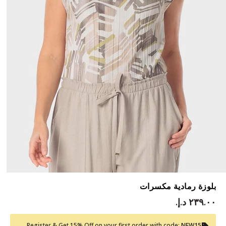
بلوزة رمادية مكسرات
٢٣٩.٠٠ د.إ.‏
Register & Get 15% Off on your first order with code:
NEW15