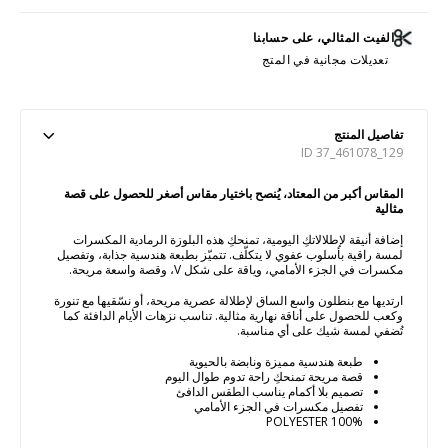
الفيت المثالي، على حسابنا
تعديلات مجانية في المتج
تفاصيل المنتج
ID 37_461078_129
المقاس أكبر من المعتاد، يُنصح باختيار مقاس أصغر للحصول على قصة
مثالية
إضافة أنيقة لإطلالاتكِ اليومية، تمنحكِ هذه البلوزة الرمادية المكسرات
لمسة راقية بأسلوب عفوي لا يتكلّف. تتميّز بطبعة هندسية جذابة، وتفصيل
مكسرات في الجزء الأمامي، وياقة على شكل V، وقصة واسعة مريحة.
ارتديها مع بنطلون واسع الساق لإطلالة عصرية مريحة، أو نسّقيها مع تنورة
وكعب للحصول على أناقة نهارية مثالية. تناسب نزهات الأيام الدافئة كما
تُضفي لمسة شيك على أي مناسبة.
طبعة هندسية مميزة ونابضة بالحيوية
قصة مريحة تمنحكِ راحة تدوم طوال اليوم
تصميم بلا أكمام يناسب الطقس الدافئ
تفصيل مكسرات في الجزء الأمامي
100% POLYESTER