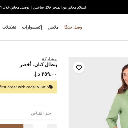
استلام مجاني من المتجر خلال ساعتين | توصيل مجاني خلال 1-2 يوم
وصل حديثًا
ملابس
إكسسوارات
تشكيلات
مشاركة
بنطال كتان، أخضر
٣٥٩.٠٠ د.إ.‏
first order with code:
NEW15
اختر القياس
Quantity