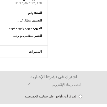
ID 37_467032_178
القَصّة
: واسع
التصميم
: بنطال كتان
الجيوب
: جيوب جانبية مفتوحة
الخصر
: مطاطي مع رباط
المميزات
اشترك في نشرتنا الإخبارية
لقد قرأت وأوافق على
سياسة الخصوصية