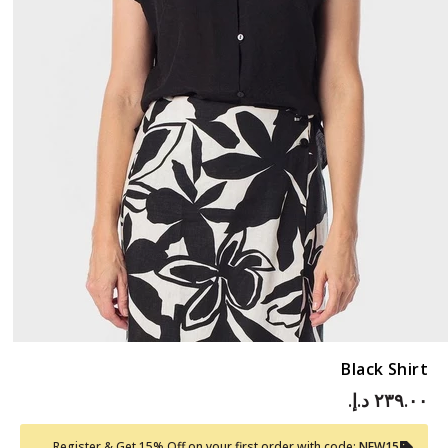
Black Shirt
٢٣٩.٠٠ د.إ.‏
Register & Get 15% Off on your first order with code:
NEW15