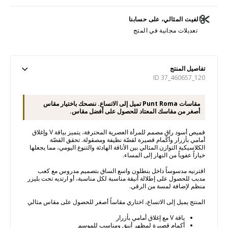
الفيت المثالي، على حسابنا
تعديلات مجانية في المتج
تفاصيل المنتج
ID 37_460657_120
مقاسات Punt Roma تميل إلى الاتساع. ننصحك باختيار مقاس
أصغر من مقاسك المعتاد للحصول على أفضل مقاس.
قميص أسود راقٍ مصمم للمرأة العصرية المحترفة، يتميز بياقة V وإغلاق
أمامي بأزرار وأكمام قصيرة لقصّة نظيفة ومصقولة. تحقق القصّة
الكلاسيكية التوازن المثالي بين الأناقة الهادئة والتنوع اليومي، مما يجعلها
خياراً عفوياً من النهار إلى المساء.
اقترنيه مدسوساً داخل بنطلون واسع الساق بتصميم مدروس مع كعب
مدبب للحصول على إطلالة أنيقة مناسبة لكل مناسبة، أو ارتديه تحت بليزر
منظم لإضافة لمسة من الرقي.
المنتج يميل إلى الاتساع، اختاري مقاساً أصغر للحصول على مقاس مثالي
ياقة V مع إغلاق أمامي بأزرار
أكمام قصيرة لمظهر أنيق ومناسب للموسم